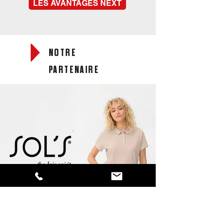
LES AVANTAGES NEXT
NOTRE
PARTENAIRE
Best-seller |
Sol's Pulse